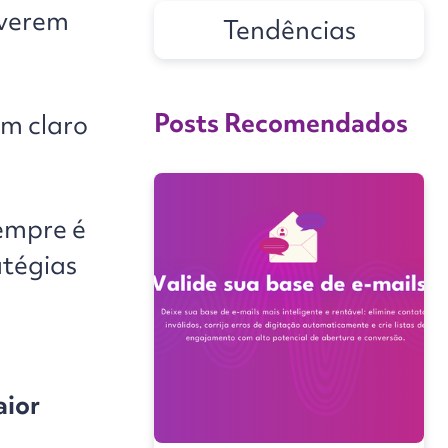
iverem
Tendências
Posts Recomendados
ém claro
sempre é
atégias
aior