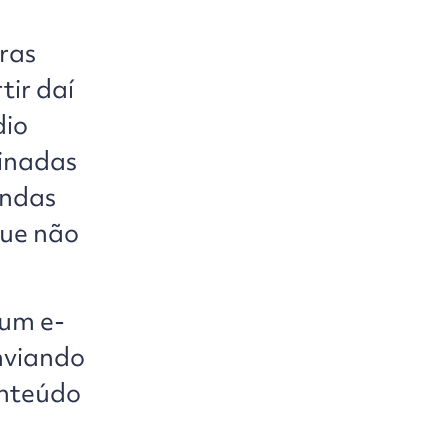
ras
tir daí
dio
minadas
endas
que não
 um e-
enviando
onteúdo