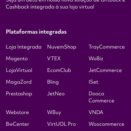
Cashback integrada à sua loja virtual
Plataformas integradas
Loja Integrada
NuvemShop
TrayCommerce
Magento
VTEX
WoBiz
LojaVirtual
EcomClub
JetCommerce
MagaZord
Bling
ISet
Prestashop
JetNeo
Dooca
Commerce
Webstore
WBuy
VNDA
BwCenter
VirtUOL Pro
Woocommerce